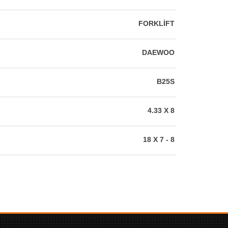
FORKLIFT
DAEWOO
B25S
4.33 X 8
18 X 7 - 8