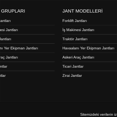
 GRUPLARI
JANT MODELLERİ
İSTANBUL MERKEZ 
Jantları
Forklift Jantları
Adres:
İkitelli O.S.B Me
Sit. Hizmet Bina
esi Jantları
İş Makinesi Jantları
Kat:3 D:4 Başak
İstanbul
Jantları
Traktör Jantları
ı Yer Ekipman Jantları
Havaalanı Yer Ekipman Jantları
Telefon:
+90.212 671 62
+90.212 671 67
raç Jantları
Askeri Araç Jantları
ntlar
Ticari Jantlar
Faks:
+90 212 671 88
tlar
Zirai Jantlar
Email:
asten@astenjan
Sitemizdeki verilerin 