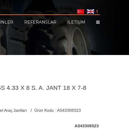
ÜNLER
REFERANSLAR
İLETİŞİM
4.33 X 8 S. A. JANT 18 X 7-8
el Araç Jantları
Ürün Kodu : AS43308S23
AS43308S23