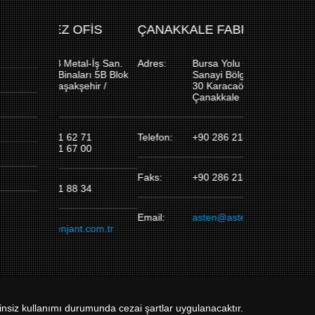
OFİS
ÇANAKKALE FABRİKA
tal-İş San.
Adres:
Bursa Yolu 6. Km Organize
ları 5B Blok
Sanayi Bölgesi 1. Cadde No:
şehir /
30 Karacaören Mevki
Çanakkale
 71
Telefon:
+90 286 214 15 20
 00
Faks:
+90 286 214 15 21
 34
Email:
asten@astenjant.com.tr
t.com.tr
izinsiz kullanımı durumunda cezai şartlar uygulanacaktır.